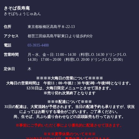
閉じる
きそば長寿庵
きそばちょうじゅあん
住所
東京都板橋区高島平８-22-13
アクセス
都営三田線高島平駅東口より徒歩約6分
電話
03-3935-4488
営業時間
月～水、金～日: 11:00～14:30 （料理L.O. 14:30 ドリンクL.O.
14:30） 17:00～20:00 （料理L.O. 20:00 ドリンクL.O. 20:00）
定休日
木
※※※※大晦日の営業について※※※※
大晦日の営業時間は 午前11：00~午後2：30 午後5時 ~午後9時となります。
12/31日は、大晦日限定メニューとさせて頂きます。
※売り切れ次第終了となります
※※※配達について※※※
31日の配達は、大変混雑が予想されます。当日の配達予約も承りますが、状況
によってはお断りする場合がございます。ご了承ください。
尚、生そば、天ぷら盛り合わせなどの店頭販売も行っております。
※事前にご予約いただく事により優先的に配達させて頂きます。
※※※夏季休業のついて※※※