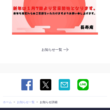
この店舗情報をシェアする
お知らせ一覧
連休のお知らせ #高 | きそば長寿庵
東京都板橋区高島平８-22-13
https://tyojuan.owst.jp/blogs/3329651
お店情報をコピー
ホーム
お知らせ一覧
お知らせ詳細